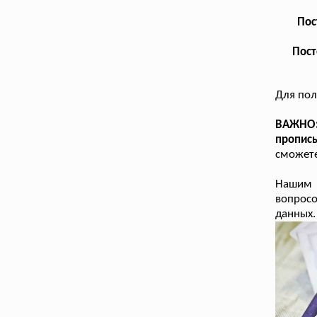
Пос
Пост
Для по
ВАЖНО:
пропис
сможете
Нашим к
вопрос
данных.