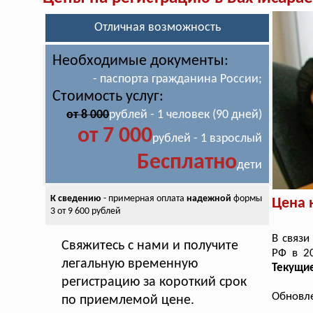
Отличная возможность
Необходимые документы:
- паспорта гражданина России;
Стоимость услуг:
от 8 000
рублей - 1 человек (90 дней)
от 7 000
рублей - 1 взрослый
Бесплатно
дети
К сведению
- примерная оплата
надежной
формы
Цена 
3 от 9 600 рублей
В связи
Свяжитесь с нами и получите
РФ в 2
легальную временную
Текущие
регистрацию за короткий срок
Обновле
по приемлемой цене.