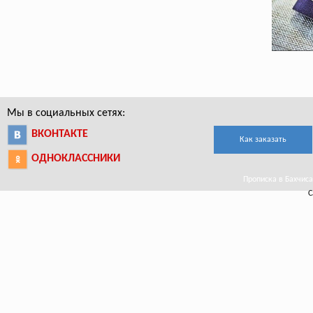
Мы в социальных сетях:
ВКОНТАКТЕ
Как заказать
ОДНОКЛАССНИКИ
Прописка в Бахчисар
С