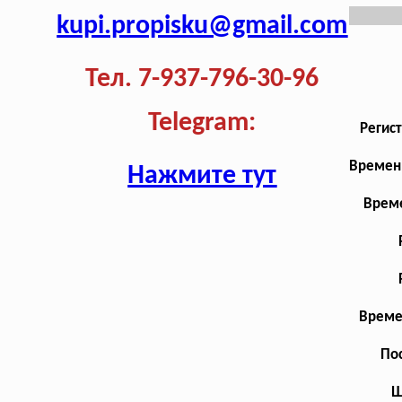
kupi.propisku@gmail.com
Тел. 7-937-796-30-96
Telegram:
Регис
Временн
Нажмите тут
Време
Време
Пос
Ш